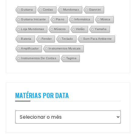
Guitarra
Cordas
Mundomax
Giannini
Guitarra Iniciante
Piano
Informática
Música
Loja Mundomax
Músicos
Violão
Yamaha
Bateria
Fender
Teclado
Som Para Ambiente
Amplificador
Instrumentos Musicais
Instrumentos De Cordas
Tagima
MATÉRIAS POR DATA
Matérias
por
Data