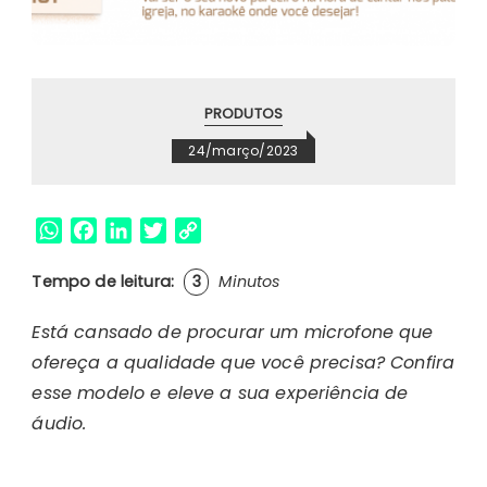
PRODUTOS
24/março/2023
W
F
L
T
C
h
a
i
w
o
a
c
n
i
p
Tempo de leitura:
3
Minutos
t
e
k
t
y
Está cansado de procurar um microfone que
s
b
e
t
L
A
o
d
e
i
ofereça a qualidade que você precisa? Confira
p
o
I
r
n
esse modelo e eleve a sua experiência de
p
k
n
k
áudio.