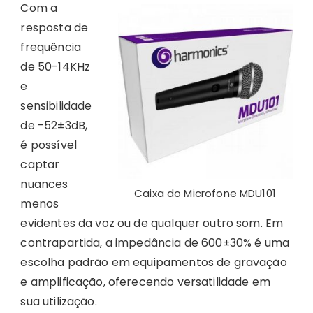
Com a
resposta de
frequência
de 50-14KHz
e
sensibilidade
de -52±3dB,
é possível
captar
nuances
Caixa do Microfone MDU101
menos
evidentes da voz ou de qualquer outro som. Em
contrapartida, a impedância de 600±30% é uma
escolha padrão em equipamentos de gravação
e amplificação, oferecendo versatilidade em
sua utilização.